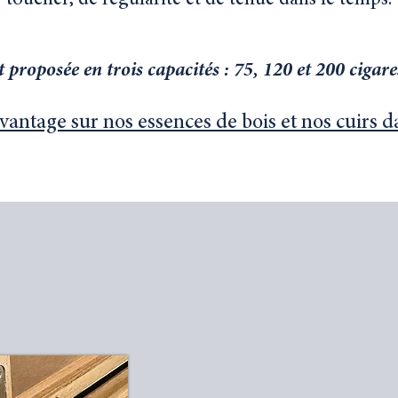
toucher, de régularité et de tenue dans le temps.
roposée en trois capacités : 75, 120 et 200 cigar
ntage sur nos essences de bois et nos cuirs da