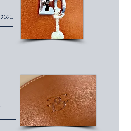
 316 L
n