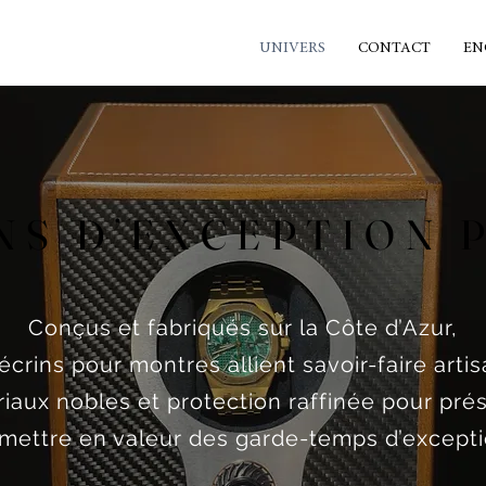
UNIVERS
CONTACT
EN
NS D’EXCEPTION 
NS D’EXCEPTION 
Conçus et fabriqués sur la Côte d’Azur,
écrins pour montres allient savoir-faire artis
iaux nobles et protection raffinée pour pré
 mettre en valeur des garde-temps d’excepti