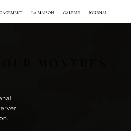
GAGEMENT
LA MAISON
GALERIE
JOURNAL
POUR MONTRES
POUR MONTRES
anal,
server
on.